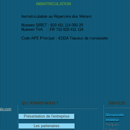
IMMATRICULATION
Immatriculation au Répertoire des Métiers
Numero SIRET : 820 411 114 000 29
Numero TVA : FR 718 820 411 114
Code APE Principal : 4332A Travaux de menuiserie
QUI SOMMES-NOUS ?
SERVICES
ix.com
Menuiserie
Présentation de l'entreprise
intérieur
Parquet
Les partenaires