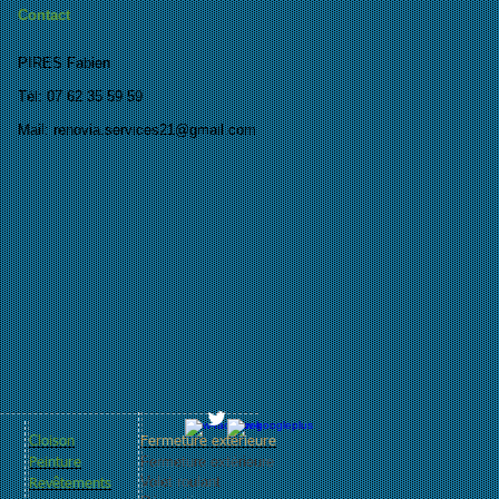
Contact
PIRES Fabien
Tél: 07 62 35 59 59
Mail:
renovia.services21@gmail.com
Cloison
Fermeture extérieure
Fermeture extérieure
Peinture
Volet roulant
Revêtements