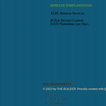
ADRESSE D'IMPLANTATION
EURL Renovia Services
38 Rue Bernard Courtois
21370 Plombières Les Dijon
NOS ENGAGEMENTS
© 2023 by THE BUILDER. Proudly created with
W
Conseil
Etude de projet
Devis gratuit