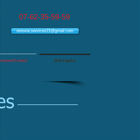
07-62-35-59-59
renovia.services21@gmail.com
mulaire/Contact
Infos légales
es